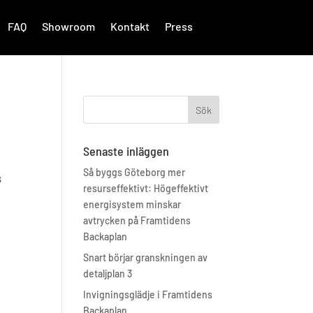
FAQ
Showroom
Kontakt
Press
Senaste inläggen
Så byggs Göteborg mer
s
resurseffektivt: Högeffektivt
energisystem minskar
avtrycken på Framtidens
Backaplan
Snart börjar granskningen av
detaljplan 3
Invigningsglädje i Framtidens
Backaplan