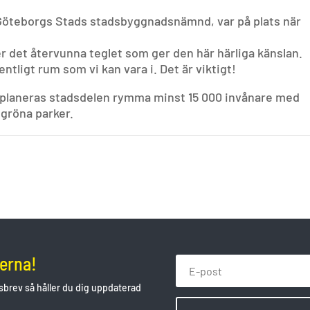
 Göteborgs Stads stadsbyggnadsnämnd, var på plats när
er det återvunna teglet som ger den här härliga känslan.
fentligt rum som vi kan vara i. Det är viktigt!
en planeras stadsdelen rymma minst 15 000 invånare med
 gröna parker.
serna!
brev så håller du dig uppdaterad