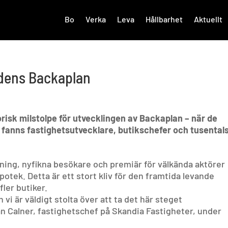
Bo
Verka
Leva
Hållbarhet
Aktuellt
idens Backaplan
isk milstolpe för utvecklingen av Backaplan – när de
ts fanns fastighetsutvecklare, butikschefer och tusental
ning, nyfikna besökare och premiär för välkända aktörer
tek. Detta är ett stort kliv för den framtida levande
ler butiker.
 vi är väldigt stolta över att ta det här steget
an Calner, fastighetschef på Skandia Fastigheter, under