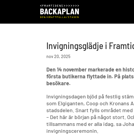
Invigningsglädje i Framt
nov 20, 2025
Den 14 november markerade en histor
första butikerna flyttade in. På pla
besökare.
Invigningsdagen bjöd på festlig stäm
som Elgiganten, Coop och Kronans Apo
stadsdelen. Snart fylls området med f
– Det här är början på något stort. Och
tillsammans med er alla idag, sa Joh
invigningsceremonin.