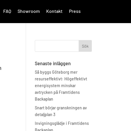
FAQ
Showroom
Kontakt
Press
Senaste inläggen
h
Så byggs Göteborg mer
resurseffektivt: Högeffektivt
energisystem minskar
avtrycken på Framtidens
Backaplan
Snart börjar granskningen av
detaljplan 3
Invigningsglädje i Framtidens
Backaplan