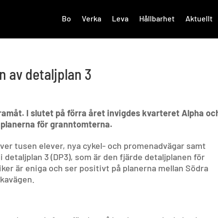
Bo
Verka
Leva
Hållbarhet
Aktuellt
n av detaljplan 3
måt. I slutet på förra året invigdes kvarteret Alpha oc
 planerna för granntomterna.
 över tusen elever, nya cykel- och promenadvägar samt
 detaljplan 3 (DP3), som är den fjärde detaljplanen för
ker är eniga och ser positivt på planerna mellan Södra
ckavägen.