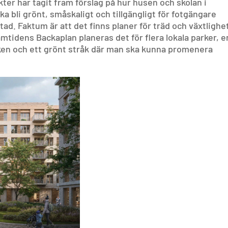
ter har tagit fram förslag på hur husen och skolan i
ka bli grönt, småskaligt och tillgängligt för fotgängare
tad. Faktum är att det finns planer för träd och växtlighe
mtidens Backaplan planeras det för flera lokala parker, e
cken och ett grönt stråk där man ska kunna promenera