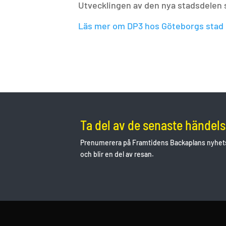
Utvecklingen av den nya stadsdelen s
Läs mer om DP3 hos Göteborgs stad
Ta del av de senaste händel
Prenumerera på Framtidens Backaplans nyhets
och blir en del av resan.